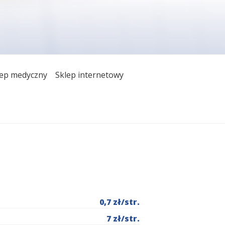
WOTNEJ "BAL-
dstawowej opieki zdrowotnej poprzez
lep medyczny
Sklep internetowy
e w ramach posiadanego kontraktu z
0,7 zł/str.
7 zł/str.