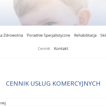
 ZAKŁAD OPIEKI ZDRO
orzystać z kompleksowej opieki medycznej począwszy od po
a Zdrowotna
Poradnie Specjalistyczne
Rehabilitacja
Sk
eki specjalistycznej. Świadczymy usługi medyczne bezpłatni
ICACH
odpłatnie.
Cennik
Kontakt
CENNIK USŁUG KOMERCYJNYCH
nej