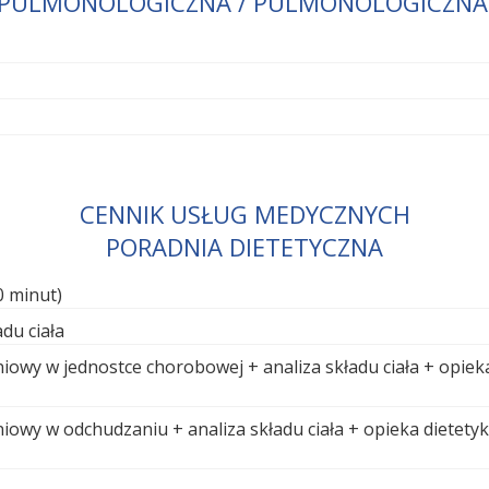
PULMONOLOGICZNA / PULMONOLOGICZNA 
CENNIK USŁUG MEDYCZNYCH
PORADNIA DIETETYCZNA
0 minut)
adu ciała
niowy w jednostce chorobowej + analiza składu ciała + opiek
niowy w odchudzaniu + analiza składu ciała + opieka dietety