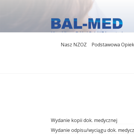
Przeskocz
do
treści
NIEPUBLICZNY
W naszym zakładzie pacjenci mogą k
Nasz NZOZ
Podstawowa Opiek
szeroki wachlarz ambulatoryjnej opi
MED" W GORL
Narodowym Funduszem Zdrowia jak i 
Wydanie kopii dok. medycznej
Wydanie odpisu/wyciągu dok. medycz