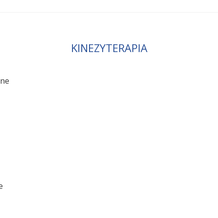
KINEZYTERAPIA
ane
e