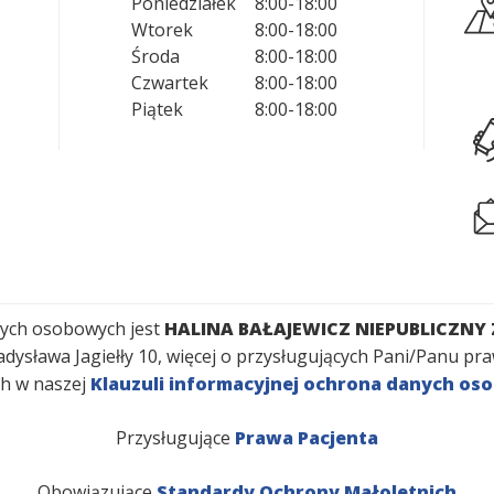
Poniedziałek
8:00
-
18:00
Wtorek
8:00
-
18:00
Środa
8:00
-
18:00
Czwartek
8:00
-
18:00
Piątek
8:00
-
18:00
nych osobowych jest
HALINA BAŁAJEWICZ NIEPUBLICZNY
 Władysława Jagiełły 10, więcej o przysługujących Pani/Panu 
h w naszej
Klauzuli informacyjnej ochrona danych o
Przysługujące
Prawa Pacjenta
Obowiązujące
Standardy Ochrony Małoletnich