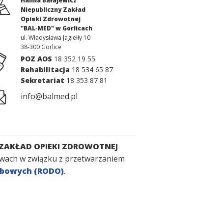
Halina Bałajewicz
Niepubliczny Zakład
Opieki Zdrowotnej
"BAL‑MED" w Gorlicach
ul. Władysława Jagiełły 10
38‑300
Gorlice
POZ AOS
18 352 19 55
Rehabilitacja
18 534 65 87
Sekretariat
18 353 87 81
info
@balmed.pl
 ZAKŁAD OPIEKI ZDROWOTNEJ
prawach w związku z przetwarzaniem
sobowych (RODO)
.