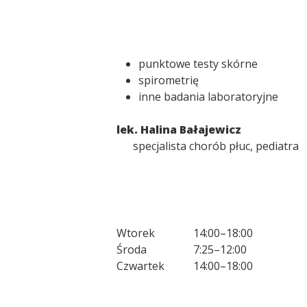
punktowe testy skórne
spirometrię
inne badania laboratoryjne
lek. Halina Bałajewicz
specjalista chorób płuc, pediatra
Wtorek
14:00
–
18:00
Środa
7:25
–
12:00
Czwartek
14:00
–
18:00