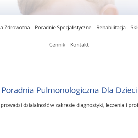
 ZAKŁAD OPIEKI ZDRO
orzystać z kompleksowej opieki medycznej począwszy od po
a Zdrowotna
Poradnie Specjalistyczne
Rehabilitacja
Sk
eki specjalistycznej. Świadczymy usługi medyczne bezpłatni
ICACH
odpłatnie.
Cennik
Kontakt
Poradnia Pulmonologiczna Dla Dzieci
 prowadzi działalność w zakresie diagnostyki, leczenia i pr