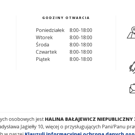
GODZINY OTWARCIA
Poniedziałek
8:00
-
18:00
Wtorek
8:00
-
18:00
Środa
8:00
-
18:00
Czwartek
8:00
-
18:00
Piątek
8:00
-
18:00
nych osobowych jest
HALINA BAŁAJEWICZ NIEPUBLICZNY
 Władysława Jagiełły 10, więcej o przysługujących Pani/Panu 
h w naszej
Klauzuli informacyjnej ochrona danych o