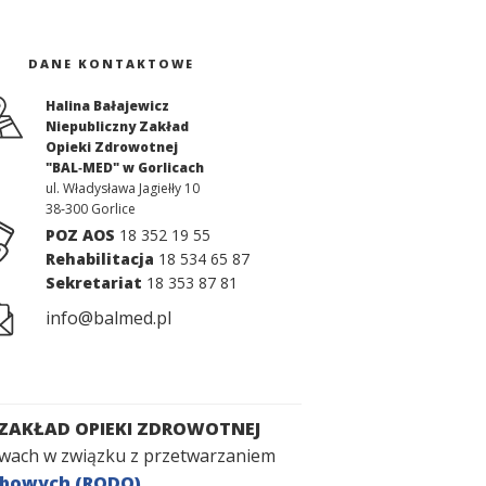
DANE KONTAKTOWE
Halina Bałajewicz
Niepubliczny Zakład
Opieki Zdrowotnej
"BAL‑MED" w Gorlicach
ul. Władysława Jagiełły 10
38‑300
Gorlice
POZ AOS
18 352 19 55
Rehabilitacja
18 534 65 87
Sekretariat
18 353 87 81
info
@balmed.pl
 ZAKŁAD OPIEKI ZDROWOTNEJ
prawach w związku z przetwarzaniem
sobowych (RODO)
.