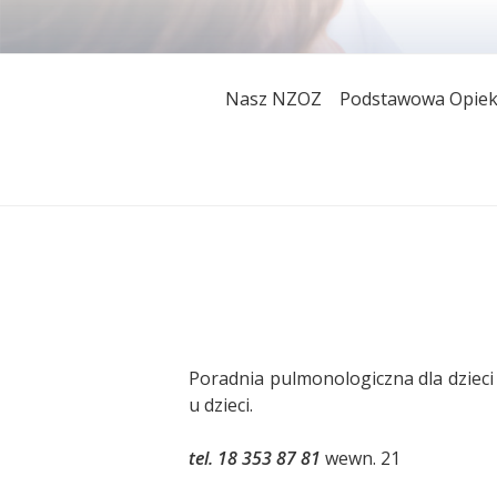
Przeskocz
do
treści
NIEPUBLICZNY
W naszym zakładzie pacjenci mogą k
Nasz NZOZ
Podstawowa Opiek
szeroki wachlarz ambulatoryjnej opi
MED" W GORL
Narodowym Funduszem Zdrowia jak i 
Poradnia pulmonologiczna dla dzieci
u dzieci.
tel. 18 353 87 81
wewn. 21